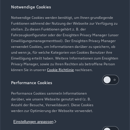
Notwendige Cookies
Öffnungszeiten
Notwendige Cookies werden benötigt, um Ihnen grundlegende
Funktionen während der Nutzung der Webseite zur Verfügung zu
stellen. Zu diesen Funktionen gehört z. B. der
Fahrzeugkonfigurator oder der Ensighten Privacy Manager (unser
Service
Einwilligungsmanagementtool). Der Ensighten Privacy Manager
Geschlossen
,
öffnet am
Montag 07:00
verwendet Cookies, um Informationen darüber zu speichern, ob
und wenn ja, für welche Kategorien von Cookies Benutzer ihre
Einwilligung erteilt haben. Weitere Informationen zum Ensighten
Teile- & Zubehörverkauf
Privacy Manager, sowie zu Ihren Rechten als betroffene Person
Geschlossen
,
öffnet am
Montag 07:00
können Sie in unserer
Cookie Richtlinie
nachlesen.
Performance Cookies
Performance Cookies sammeln Informationen
darüber, wie unsere Webseite genutzt wird (z. B.
Anzahl der Besuche, Verweildauer). Diese Cookies
werden zur Optimierung der Webseite verwendet.
Einstellungen anpassen