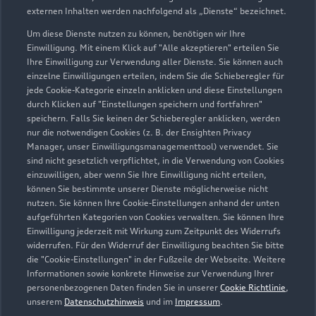
externen Inhalten werden nachfolgend als „Dienste“ bezeichnet.
Um diese Dienste nutzen zu können, benötigen wir Ihre
Einwilligung. Mit einem Klick auf "Alle akzeptieren" erteilen Sie
Ihre Einwilligung zur Verwendung aller Dienste. Sie können auch
einzelne Einwilligungen erteilen, indem Sie die Schieberegler für
jede Cookie-Kategorie einzeln anklicken und diese Einstellungen
durch Klicken auf "Einstellungen speichern und fortfahren"
speichern. Falls Sie keinen der Schieberegler anklicken, werden
nur die notwendigen Cookies (z. B. der Ensighten Privacy
Manager, unser Einwilligungsmanagementtool) verwendet. Sie
sind nicht gesetzlich verpflichtet, in die Verwendung von Cookies
Seeshaupter Straße 19
einzuwilligen, aber wenn Sie Ihre Einwilligung nicht erteilen,
82377 Penzberg
können Sie bestimmte unserer Dienste möglicherweise nicht
nutzen. Sie können Ihre Cookie-Einstellungen anhand der unten
aufgeführten Kategorien von Cookies verwalten. Sie können Ihre
08856 9090
Einwilligung jederzeit mit Wirkung zum Zeitpunkt des Widerrufs
widerrufen. Für den Widerruf der Einwilligung beachten Sie bitte
info@autoundservice.de
die "Cookie-Einstellungen" in der Fußzeile der Webseite. Weitere
Informationen sowie konkrete Hinweise zur Verwendung Ihrer
personenbezogenen Daten finden Sie in unserer
Cookie Richtlinie
,
Kontaktdaten herunterladen
unserem
Datenschutzhinweis
und im
Impressum
.