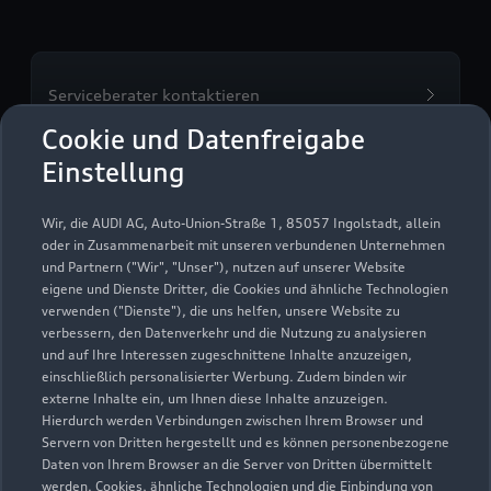
Serviceberater kontaktieren
Cookie und Datenfreigabe
Einstellung
Servicetermin vereinbaren
Wir, die AUDI AG, Auto-Union-Straße 1, 85057 Ingolstadt, allein
oder in Zusammenarbeit mit unseren verbundenen Unternehmen
und Partnern ("Wir", "Unser"), nutzen auf unserer Website
eigene und Dienste Dritter, die Cookies und ähnliche Technologien
verwenden ("Dienste"), die uns helfen, unsere Website zu
Auto & Service PIA GmbH
verbessern, den Datenverkehr und die Nutzung zu analysieren
und auf Ihre Interessen zugeschnittene Inhalte anzuzeigen,
Penzberg Penzberg
einschließlich personalisierter Werbung. Zudem binden wir
externe Inhalte ein, um Ihnen diese Inhalte anzuzeigen.
Servicepartner
e-tron
Hierdurch werden Verbindungen zwischen Ihrem Browser und
Servern von Dritten hergestellt und es können personenbezogene
Daten von Ihrem Browser an die Server von Dritten übermittelt
werden. Cookies, ähnliche Technologien und die Einbindung von