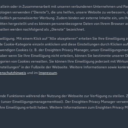
, allein oder in Zusammenarbeit mit unseren verbundenen Unternehmen und Part
Geschäftskunden
nologien verwenden ("Dienste"), die uns helfen, unsere Website zu verbessern,
hließlich personalisierter Werbung. Zudem binden wir externe Inhalte ein, um I
tten hergestellt und es können personenbezogene Daten von Ihrem Browser an 
Über Audi
halten werden nachfolgend als „Dienste“ bezeichnet.
illigung. Mit einem Klick auf "Alle akzeptieren" erteilen Sie Ihre Einwilligung
Unternehmen
ede Cookie-Kategorie einzeln anklicken und diese Einstellungen durch Klicken au
twendigen Cookies (z. B. der Ensighten Privacy Manager, unser Einwilligungsma
Karriere
 aber wenn Sie Ihre Einwilligung nicht erteilen, können Sie bestimmte unserer 
orien von Cookies verwalten. Sie können Ihre Einwilligung jederzeit mit Wirku
Investor Relations
-Einstellungen" in der Fußzeile der Webseite. Weitere Informationen sowie ko
enschutzhinweis
und im
Impressum
.
Presse & Media Center
Datenschutz
Audi erleben
de Funktionen während der Nutzung der Webseite zur Verfügung zu stellen. Zu
 (unser Einwilligungsmanagementtool). Der Ensighten Privacy Manager verwen
Newsletter
ihre Einwilligung erteilt haben. Weitere Informationen zum Ensighten Privacy 