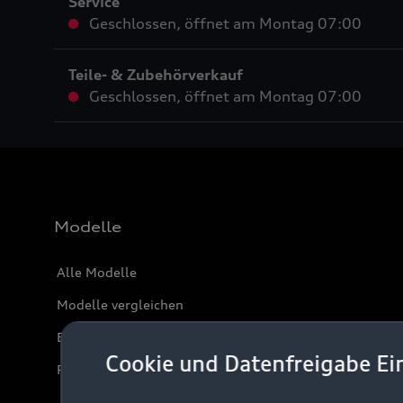
Service
Geschlossen
,
öffnet am
Montag 07:00
Teile- & Zubehörverkauf
Geschlossen
,
öffnet am
Montag 07:00
Modelle
Alle Modelle
Modelle vergleichen
Elektromodelle
Cookie und Datenfreigabe Ei
Plug-in-Hybride