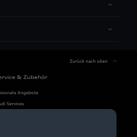
Zurück nach oben
ervice & Zubehör
aisonale Angebote
di Services
arantie
di digital services
yAudi