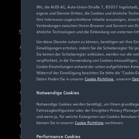
Wir, die AUDI AG, Auto-Union-Straße 1, 85057 Ingolstadt
eigene und Dienste Dritter, die Cookies und ähnliche Tech
Ihre Interessen zugeschnittene Inhalte anzuzeigen, einsc
Verbindungen zwischen Ihrem Browser und Servern von Dri
Support
ähnliche Technologien und die Einbindung von externen In
Um diese Dienste nutzen zu können, benötigen wir Ihre Einw
Kundenservice
Einwilligungen erteilen, indem Sie die Schieberegler für j
Sie keinen der Schieberegler anklicken, werden nur die no
Händlersuche
verpflichtet, in die Verwendung von Cookies einzuwilligen,
Cookie-Einstellungen anhand der unten aufgeführten Kateg
Audi Code
Widerruf der Einwilligung beachten Sie bitte die "Cookie
Daten finden Sie in unserer
Cookie Richtlinie
, unserem
Dat
Häufige Fragen (FAQ)
Audi Online Beratung
Notwendige Cookies
Online-Terminvereinbarung
Notwendige Cookies werden benötigt, um Ihnen grundlegen
Fahrzeugkonfigurator oder der Ensighten Privacy Manager
Servicekontakt
und wenn ja, für welche Kategorien von Cookies Benutzer 
können Sie in unserer
Cookie Richtlinie
nachlesen.
Bordbuch & Bedienungsanleitungen
Performance Cookies
Verträge kündigen